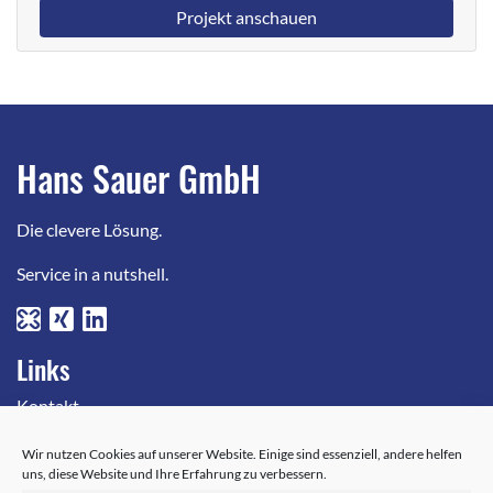
Projekt anschauen
Hans Sauer GmbH
Die clevere Lösung.
Service in a nutshell.
Links
Kontakt
AGB
Wir nutzen Cookies auf unserer Website. Einige sind essenziell, andere helfen
Geschäftsbereich IT-Sicherheit
uns, diese Website und Ihre Erfahrung zu verbessern.
Datenschutz